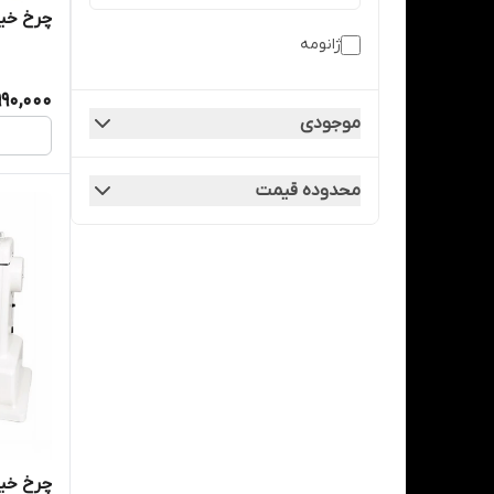
چرخ خیاطی ژا
ژانومه
990,000
موجودی
محدوده قیمت