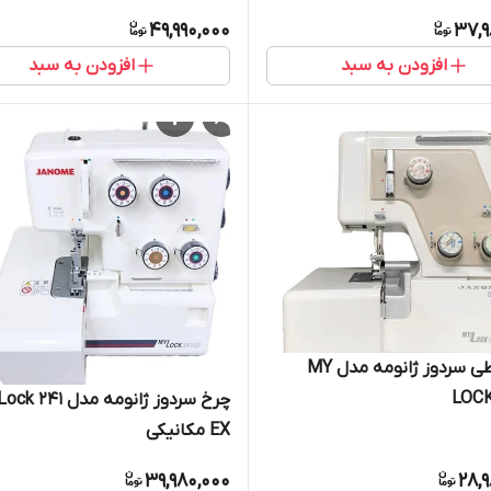
49,990,000
37,9
افزودن به سبد
افزودن به سبد
رخ خیاطی سردوز ژانومه مدل MY
LOCK
چرخ سردوز ژانومه مدل 1
EX مکانیکی
39,980,000
28,