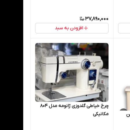
37,890,000
افزودن به سبد
چرخ خیاطی گلدوزی ژانومه مدل 804
مکانیکی
ن