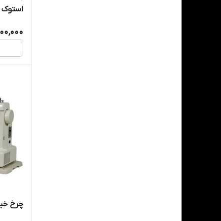
استوک
000,000
چرخ خیاطی 