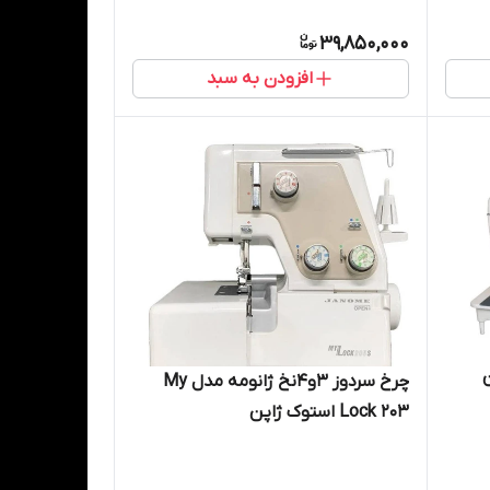
39,850,000
افزودن به سبد
 ژاپن
چرخ سردوز 3و4نخ ژانومه مدل My
Lock 203 استوک ژاپن