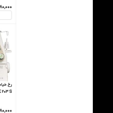
80,000
 203 S
980,000