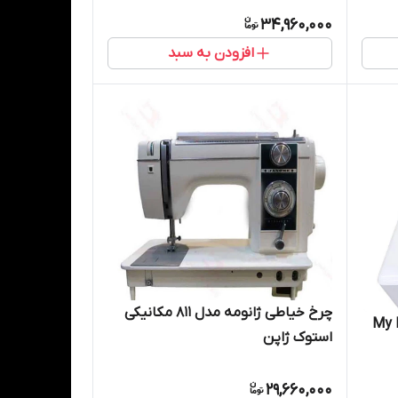
34,960,000
افزودن به سبد
چرخ خیاطی ژانومه مدل 811 مکانیکی
My Lock 24
استوک ژاپن
29,660,000