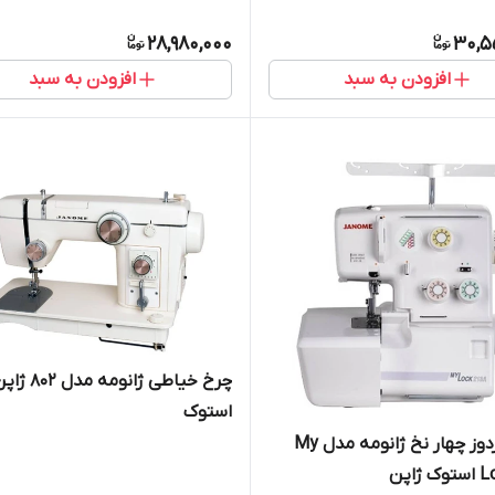
28,980,000
30,5
افزودن به سبد
افزودن به سبد
چرخ خیاطی ژانومه مدل 802
استوک
چرخ سردوز چهار نخ ژانومه مدل My
ژاپن