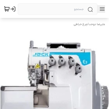
علیرضا دوخت
/
چرخ خیاطی