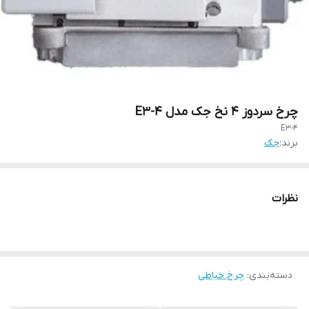
چرخ سردوز ۴ نخ جک مدل E3-4
E3-4
برند:
جک
نظرات
دسته‌بندی
:
چرخ خیاطی