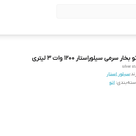
و بخار سرمی سیلوراستار 1200 وات ۳ لیتری
silver st
ند:
سیلور استار
ته‌بندی
:
اتو