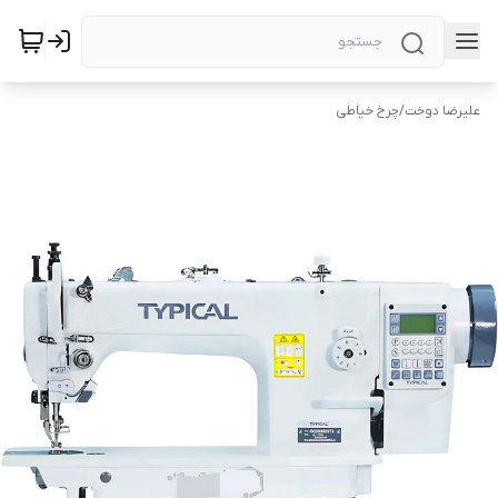
علیرضا دوخت
/
چرخ خیاطی