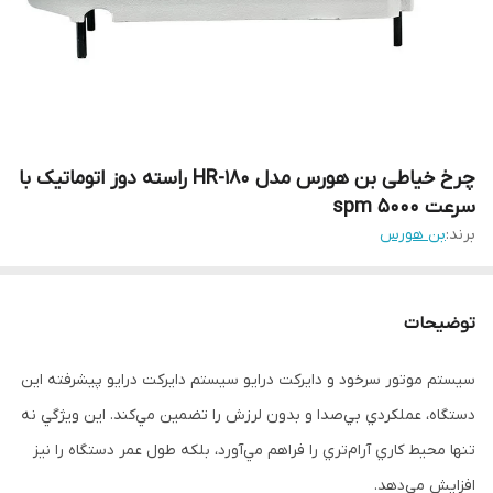
چرخ خیاطی بن هورس مدل HR-180 راسته دوز اتوماتیک با
سرعت ۵۰۰۰ spm
برند:
بن هورس
توضیحات
سيستم موتور سرخود و دايرکت درايو سيستم دايرکت درايو پيشرفته اين
دستگاه، عملکردي بي‌صدا و بدون لرزش را تضمين مي‌کند. اين ويژگي نه
تنها محيط کاري آرام‌تري را فراهم مي‌آورد، بلکه طول عمر دستگاه را نيز
افزايش مي‌دهد.