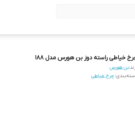
رخ خیاطی راسته دوز بن هورس مدل 188
ند:
بن هورس
ته‌بندی
:
چرخ خیاطی