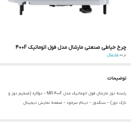
چرخ خیاطی صنعتی مارشال مدل فول اتوماتیک 400F
برند:
مارشال
توضیحات
راسته دوز مارشال فول اتوماتیک مدل MR-400F – دوکاره (ضخیم دوز و
نازک دوز) – سنگدوز – دینام سرخود – صفحه نمایش دیجیتال