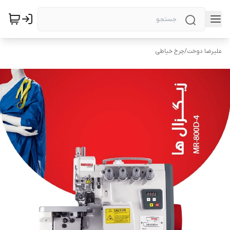
علیرضا دوخت
/
چرخ خیاطی