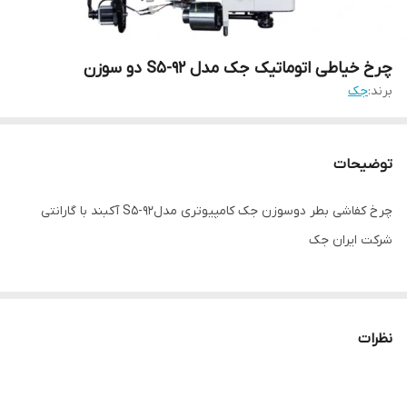
چرخ خیاطی اتوماتیک جک مدل S5-92 دو سوزن
برند:
جک
توضیحات
چرخ کفاشی بطر دوسوزن جک کامپیوتری مدلS5-92 آکبند با گارانتی
شرکت ایران جک
نظرات