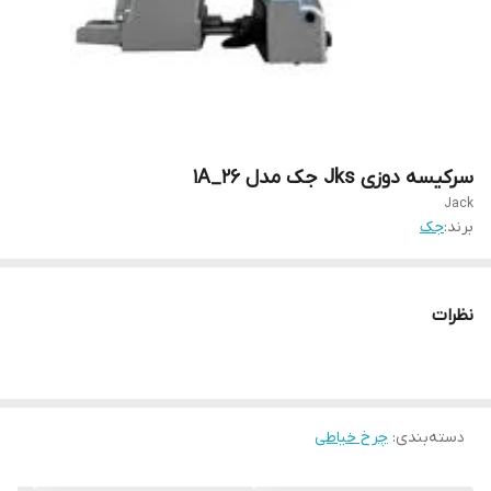
سرکیسه دوزی Jks جک مدل 26_1A
Jack
برند:
جک
نظرات
دسته‌بندی
:
چرخ خیاطی