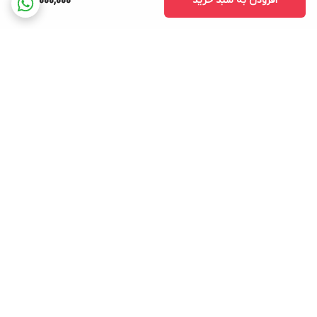
افزودن به سبد خرید
70,000,000
برگشت به بالا
ارسال ویژه
پشتیبانی ۲۴ ساعته
۷ روز ضمانت بازگشت کالا
پرداخت در محل