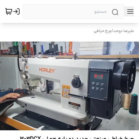
علیرضا دوخت
/
چرخ خیاطی