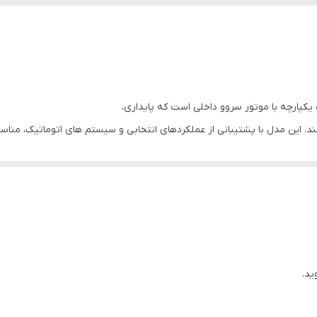
 این مدل با پشتیبانی از عملکردهای انتخابی و سیستم های اتوماتیک، مناس
 پایدار، 5470e را به گزینه ای ایده آل برای دوختهای ۲ تا ۴ نخ در
ید.