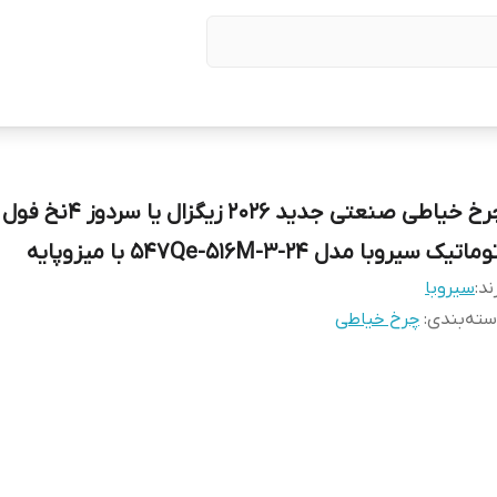
چرخ خیاطی صنعتی جدید 2026 زیگزال یا سردوز 4نخ فول
ماتیک سیروبا مدل 547Qe-516M-3-24 با میزو‌پایه
ند:
سیروبا
ته‌بندی
:
چرخ خیاطی