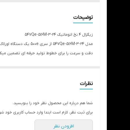
توضیحات
زیگزال 4 نخ اتوماتیک 547Qe-516M-3-24
مدل 24-3-547Qe-516M از سری 500e یک دستگاه اورلاک یکپارچه با موتور سروو داخلی است که پایداری،
دقت و سرعت را برای خطوط تولید حرفه ای تضمین میکند.
خروجی بیشتر و مصرف انرژی کمتر نیاز دارند. ترکیب طراحی یکپارچه با قابلیت دوخت تمیز و
سرعتهای بالا تبدیل میکند.
ویژگیهای برجسته:
نظرات
موتور سروو یکپارچ برای عملکرد پایدار در
سرعتهای بال
شما هم درباره این محصول نظر خود را بنویسید.
قابلیت دوخت ۲ تا ۴ نخ با کیفیت یکنواخت سازگاری با دستگاه های برش نخ جانبی (VT, VT-H1
برای ثبت نظر، لازم است ابتدا وارد حساب کاربری خود شو
(VT-H2
افزودن نظر
سیسم بالا برنده خودکار پایه دوخت برای افزایش