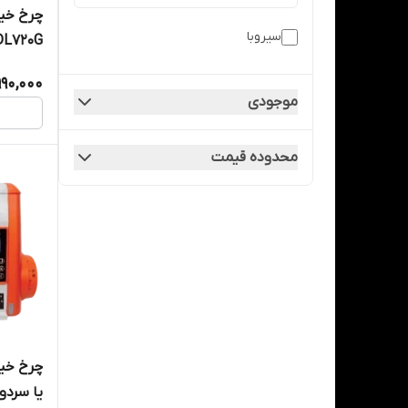
چرخ خیا
سیروبا
DL720G سرنخ ز
990,000
موجودی
محدوده قیمت