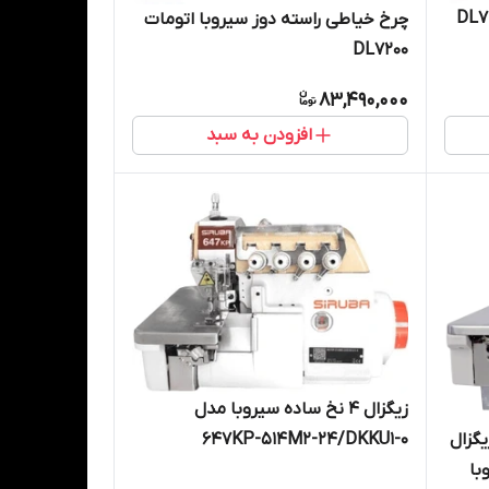
چرخ خیاطی راسته دوز سیروبا اتومات
DL7200
83,490,000
افزودن به سبد
زیگزال 4 نخ ساده سیروبا مدل
طی صنعتی جدید 2026 زیگزال
647KP-514M2-24/DKKU1-0
وبا